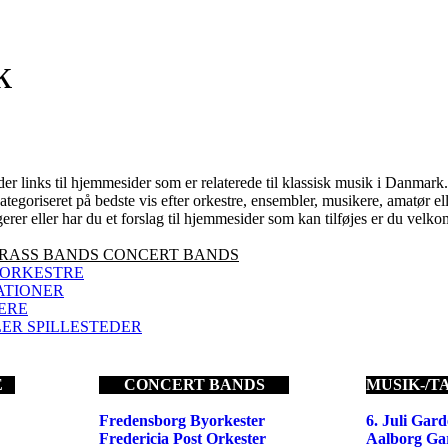
k
 links til hjemmesider som er relaterede til klassisk musik i Danmark.
egoriseret på bedste vis efter orkestre, ensembler, musikere, amatør ell
erer eller har du et forslag til hjemmesider som kan tilføjes er du velk
RASS BANDS CONCERT BANDS
ORKESTRE
ATIONER
ERE
ER SPILLESTEDER
E
CONCERT BANDS
MUSIK-/
Fredensborg Byorkester
6. Juli Gar
Fredericia Post Orkester
Aalborg Ga