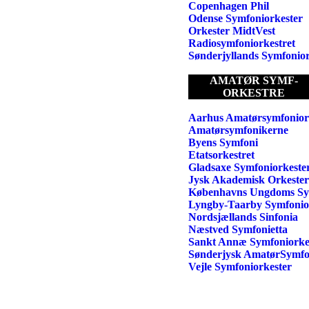
Copenhagen Phil
Odense Symfoniorkester
Orkester MidtVest
Radiosymfoniorkestret
Sønderjyllands Symfonior
AMATØR SYMF-
ORKESTRE
Aarhus Amatørsymfonior
Amatørsymfonikerne
Byens Symfoni
Etatsorkestret
Gladsaxe Symfoniorkeste
Jysk Akademisk Orkester
Københavns Ungdoms Sym
Lyngby-Taarby Symfonio
Nordsjællands Sinfonia
Næstved Symfonietta
Sankt Annæ Symfoniorke
Sønderjysk AmatørSymfo
Vejle Symfoniorkester