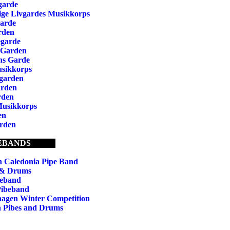
garde
ige Livgardes Musikkorps
garde
rden
egarde
 Garden
ns Garde
usikkorps
garden
arden
rden
Musikkorps
en
rden
EBANDS
 Caledonia Pipe Band
 & Drums
eband
Pibeband
agen Winter Competition
 Pibes and Drums