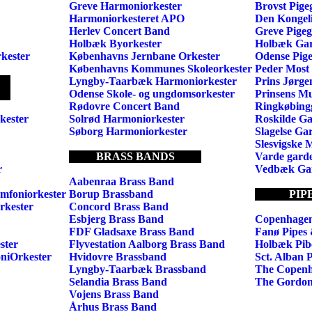
Greve Harmoniorkester
Brovst Pige
Harmoniorkesteret APO
Den Kongel
Herlev Concert Band
Greve Pige
Holbæk Byorkester
Holbæk Ga
kester
Københavns Jernbane Orkester
Odense Pig
Københavns Kommunes Skoleorkester
Peder Most
Lyngby-Taarbæk Harmoniorkester
Prins Jørge
Odense Skole- og ungdomsorkester
Prinsens M
Rødovre Concert Band
Ringkøbing
kester
Solrød Harmoniorkester
Roskilde G
Søborg Harmoniorkester
Slagelse Ga
Slesvigske 
BRASS BANDS
Varde gard
r
Vedbæk Ga
Aabenraa Brass Band
foniorkester
Borup Brassband
PIP
rkester
Concord Brass Band
Esbjerg Brass Band
Copenhagen
FDF Gladsaxe Brass Band
Fanø Pipes
ster
Flyvestation Aalborg Brass Band
Holbæk Pib
niOrkester
Hvidovre Brassband
Sct. Alban 
Lyngby-Taarbæk Brassband
The Copenh
Selandia Brass Band
The Gordon
Vojens Brass Band
Århus Brass Band